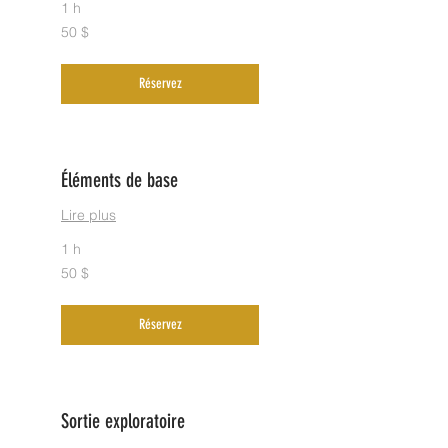
1 h
50 dollars
50 $
canadiens
Réservez
Éléments de base
Lire plus
1 h
50 dollars
50 $
canadiens
Réservez
Sortie exploratoire